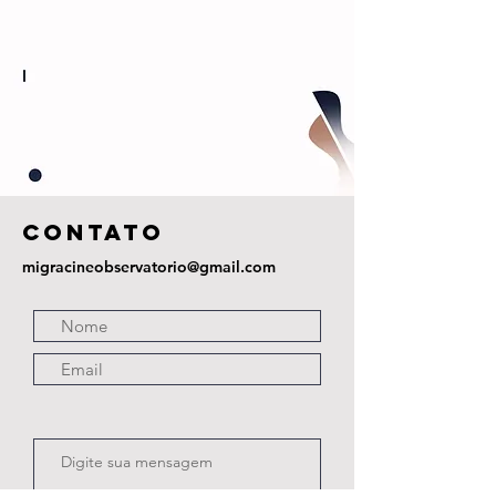
COntato
migracineobservatorio@gmail.com