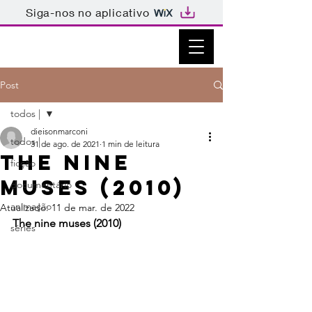
Siga-nos no aplicativo
Post
todos |
dieisonmarconi
todos |
31 de ago. de 2021
1 min de leitura
The nine
ficção
muses (2010)
documentário
animação
Atualizado:
11 de mar. de 2022
The nine muses (2010)
séries