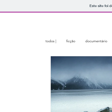
Este site foi
home
sobre
membros
todos |
ficção
documentário