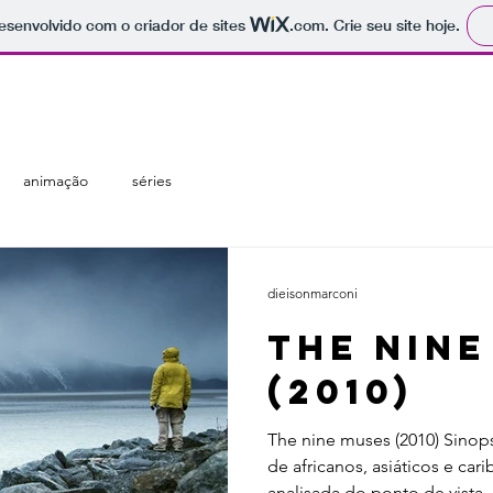
 desenvolvido com o criador de sites
.com
. Crie seu site hoje.
regiões
temáticas
catálogo
animação
séries
dieisonmarconi
The nine
(2010)
The nine muses (2010) Sinop
de africanos, asiáticos e car
analisada do ponto de vista..