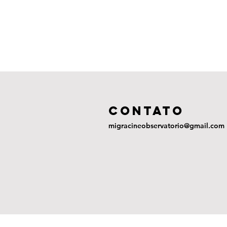
COntato
migracineobservatorio@gmail.com