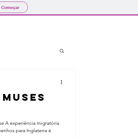
Começar
bibliografia
eventos
 muses
se A experiência migratória
ibenhos para Inglaterra é
.