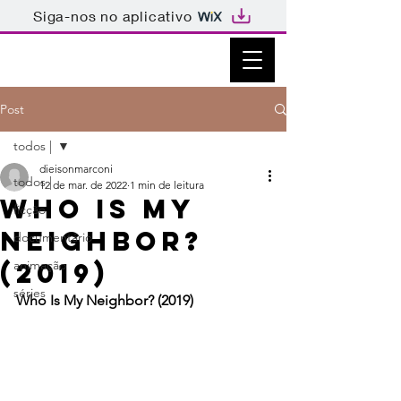
Siga-nos no aplicativo
Post
todos |
dieisonmarconi
todos |
12 de mar. de 2022
1 min de leitura
Who Is My
ficção
Neighbor?
documentário
(2019)
animação
séries
Who Is My Neighbor? (2019)