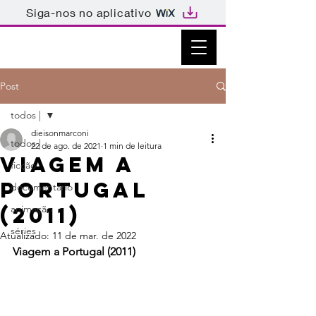
Siga-nos no aplicativo
Post
todos |
dieisonmarconi
todos |
22 de ago. de 2021
1 min de leitura
Viagem a
ficção
Portugal
documentário
(2011)
animação
séries
Atualizado:
11 de mar. de 2022
Viagem a Portugal (2011)