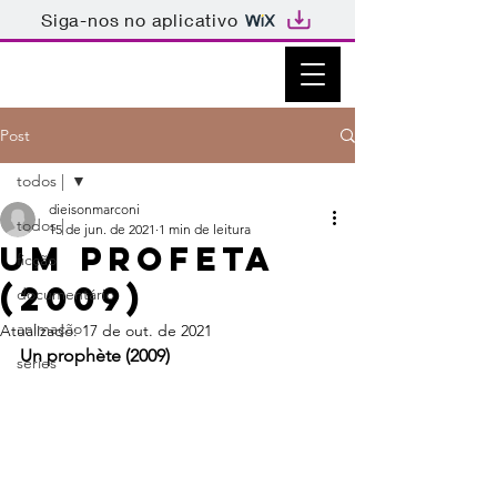
Siga-nos no aplicativo
Post
todos |
dieisonmarconi
todos |
15 de jun. de 2021
1 min de leitura
UM PROFETA
ficção
(2009)
documentário
animação
Atualizado:
17 de out. de 2021
Un prophète (2009)
séries