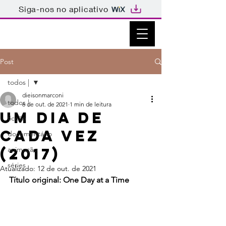
Siga-nos no aplicativo
Post
todos |
dieisonmarconi
todos |
6 de out. de 2021
1 min de leitura
Um dia de
ficção
cada vez
documentário
(2017)
animação
séries
Atualizado:
12 de out. de 2021
Título original: One Day at a Time