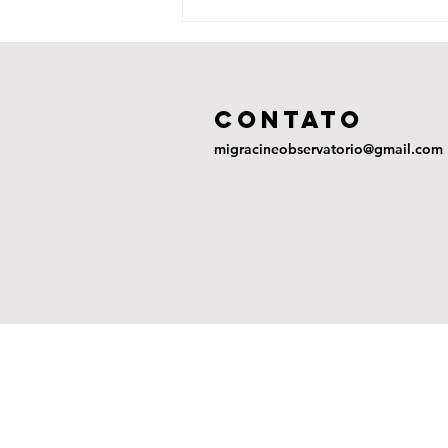
Years and
Years (2019)
COntato
migracineobservatorio@gmail.com