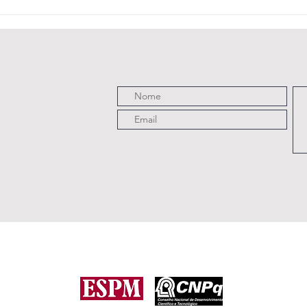
The
U
Honourable
co
Woman (2014)
su
Este projeto é uma iniciativa