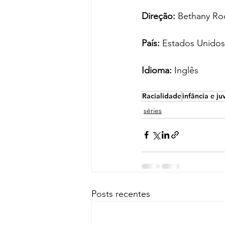
Direção:
 Bethany Ro
País:
 Estados Unidos
Idioma:
 Inglês
Racialidade
infância e j
séries
Posts recentes