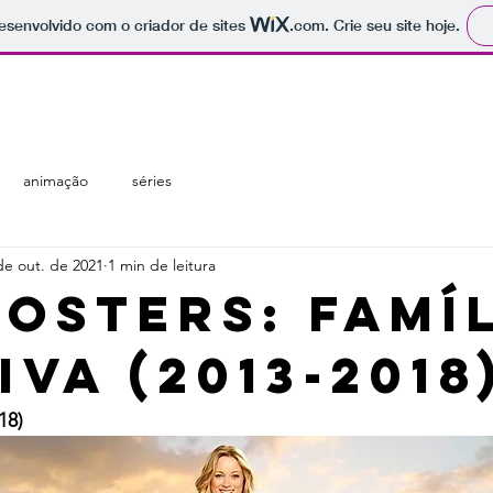
 desenvolvido com o criador de sites
.com
. Crie seu site hoje.
regiões
temáticas
catálogo
animação
séries
de out. de 2021
1 min de leitura
Fosters: Famí
va (2013-2018
18)