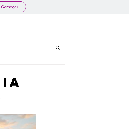
Começar
bibliografia
eventos
lia
)