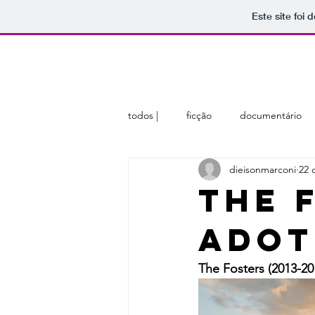
Este site foi
home
sobre
membros
todos |
ficção
documentário
dieisonmarconi
22 
The 
adoti
The Fosters (2013-20