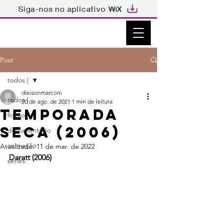
Siga-nos no aplicativo
Post
todos |
dieisonmarconi
todos |
20 de ago. de 2021
1 min de leitura
Temporada
ficção
seca (2006)
documentário
animação
Atualizado:
11 de mar. de 2022
Daratt (2006)
séries