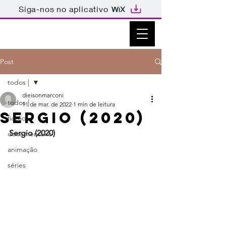
Siga-nos no aplicativo
Post
todos |
dieisonmarconi
todos |
11 de mar. de 2022
1 min de leitura
Sergio (2020)
ficção
Sergio (2020)
documentário
animação
séries