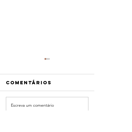
Comentários
Escreva um comentário
Salam
La Sirga
Neighbor
(2012)
(2015)