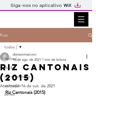
Siga-nos no aplicativo
Post
todos |
dieisonmarconi
todos |
18 de ago. de 2021
1 min de leitura
Riz Cantonais
ficção
(2015)
documentário
animação
Atualizado:
16 de out. de 2021
Riz Cantonais (2015)
séries