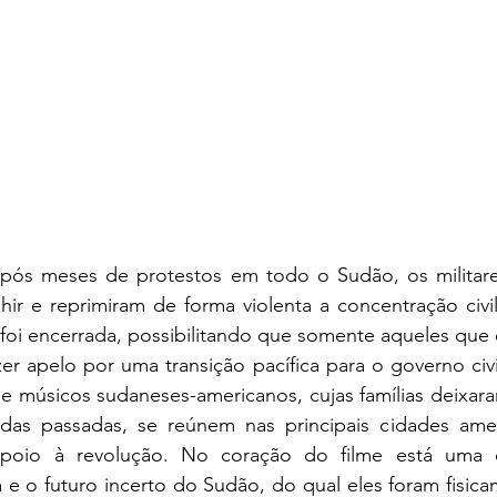
após meses de protestos em todo o Sudão, os militar
ir e reprimiram de forma violenta a concentração civil
 foi encerrada, possibilitando que somente aqueles que 
r apelo por uma transição pacífica para o governo civi
 e músicos sudaneses-americanos, cujas famílias deixar
as passadas, se reúnem nas principais cidades amer
poio à revolução. No coração do filme está uma c
 e o futuro incerto do Sudão, do qual eles foram fisica