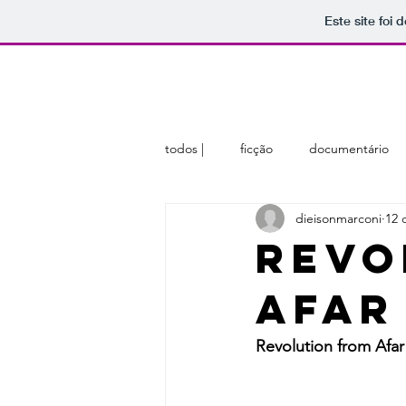
Este site foi
home
sobre
membros
todos |
ficção
documentário
dieisonmarconi
12 
Revo
Afar
Revolution from Afar