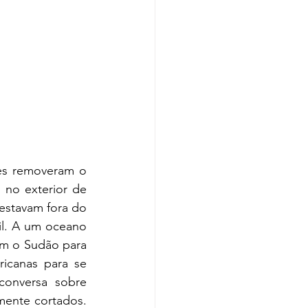
es removeram o 
 no exterior de 
estavam fora do 
l. A um oceano 
am o Sudão para 
icanas para se 
onversa sobre 
mente cortados. 