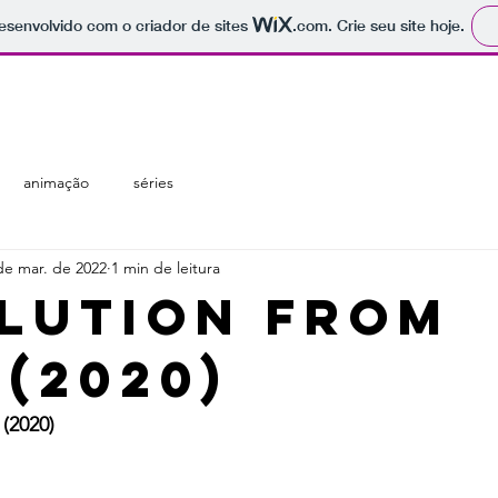
 desenvolvido com o criador de sites
.com
. Crie seu site hoje.
regiões
temáticas
catálogo
animação
séries
de mar. de 2022
1 min de leitura
lution from
 (2020)
 (2020)