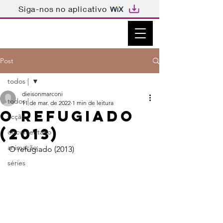
Siga-nos no aplicativo
Post
todos |
dieisonmarconi
todos |
11 de mar. de 2022
1 min de leitura
O refugiado
ficção
(2013)
documentário
animação
O refugiado (2013)
séries