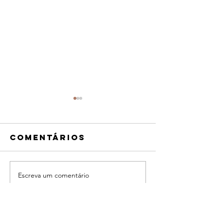
Comentários
Fuja (2021)
Escreva um comentário
O Gato 
Rabino (