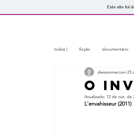
Este site foi
home
sobre
membros
todos |
ficção
documentário
dieisonmarconi
23 
O Inv
Atualizado:
12 de out. de 
L'envahisseur (2011)