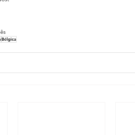
lês
a
Bélgica