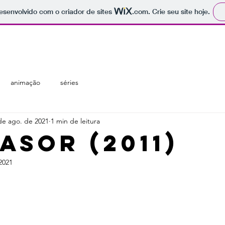
 desenvolvido com o criador de sites
.com
. Crie seu site hoje.
regiões
temáticas
catálogo
animação
séries
de ago. de 2021
1 min de leitura
asor (2011)
2021