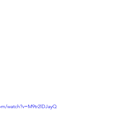
com/watch?v=M9tr2lDJayQ