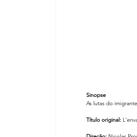
Sinopse
As lutas do imigran
Título original:
 L'env
Direção:
 Nicolas Pro