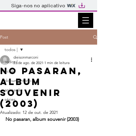
Siga-nos no aplicativo
Post
todos |
dieisonmarconi
todos |
23 de ago. de 2021
1 min de leitura
No pasaran,
ficção
album
documentário
souvenir
animação
séries
(2003)
Atualizado:
12 de out. de 2021
No pasaran, album souvenir (2003)