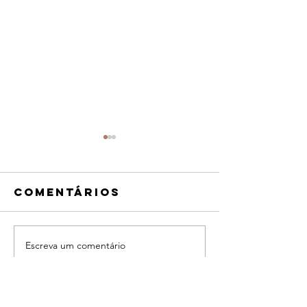
Comentários
Escreva um comentário
Pai, Filho,
Dying fo
Pátria (2020)
Europe (