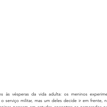
s às vésperas da vida adulta: os meninos experime
 o serviço militar, mas um deles decide ir em frente, 
 meninas pensam em estudar, encontrar os namorados no 