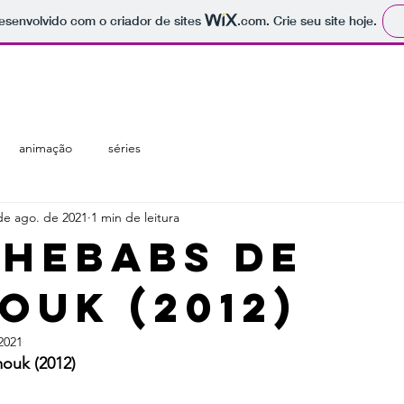
 desenvolvido com o criador de sites
.com
. Crie seu site hoje.
regiões
temáticas
catálogo
animação
séries
de ago. de 2021
1 min de leitura
chebabs de
ouk (2012)
2021
ouk (2012)