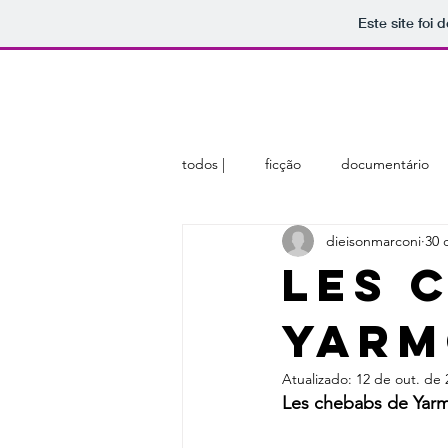
Este site foi
home
sobre
membros
todos |
ficção
documentário
dieisonmarconi
30 
Les 
Yarm
Atualizado:
12 de out. de 
Les chebabs de Yarm