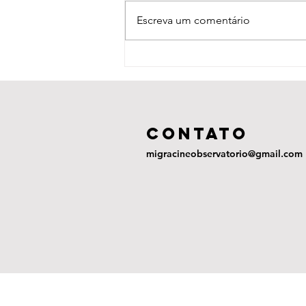
Escreva um comentário
Salam
Neighbor (2015)
COntato
migracineobservatorio@gmail.com