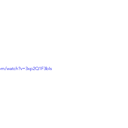
com/watch?v=3xp2Q1F3bIs