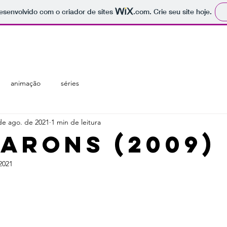
 desenvolvido com o criador de sites
.com
. Crie seu site hoje.
regiões
temáticas
catálogo
animação
séries
de ago. de 2021
1 min de leitura
barons (2009)
2021