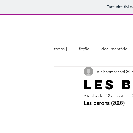
Este site foi
home
sobre
membros
todos |
ficção
documentário
dieisonmarconi
30 
Les 
Atualizado:
12 de out. de 
Les barons (2009)