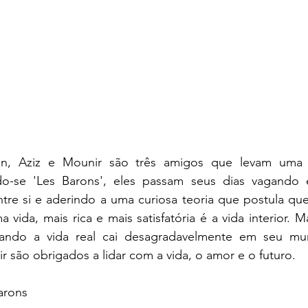
an, Aziz e Mounir são três amigos que levam uma v
o-se 'Les Barons', eles passam seus dias vagando 
ntre si e aderindo a uma curiosa teoria que postula qu
vida, mais rica e mais satisfatória é a vida interior. M
uando a vida real cai desagradavelmente em seu mu
r são obrigados a lidar com a vida, o amor e o futuro.
arons 