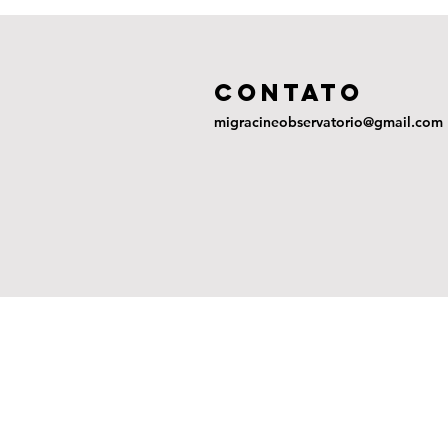
COntato
migracineobservatorio@gmail.com