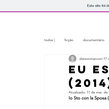
Este site foi
home
sobre
membros
todos |
ficção
documentário
dieisonmarconi
17 
Eu e
(2014
Atualizado:
11 de mar. de
Io Sto con la Sposa 