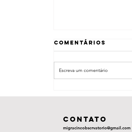
Comentários
Escreva um comentário
La Sirga (2012)
COntato
migracineobservatorio@gmail.com