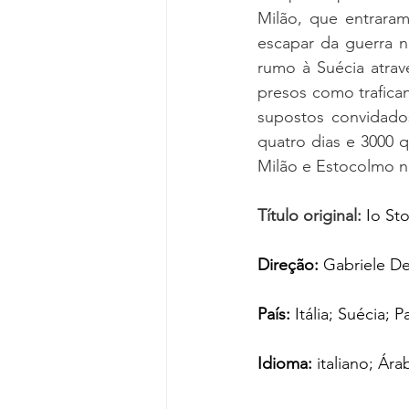
Milão, que entraram
escapar da guerra n
rumo à Suécia atrav
presos como trafican
supostos convidado
quatro dias e 3000 q
Milão e Estocolmo n
Título original:
Io St
Direção:
 Gabriele D
País:
 Itália; Suécia; P
Idioma:
 italiano; Ára