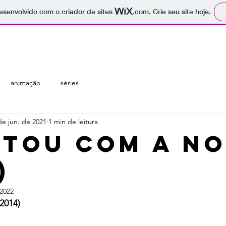
 desenvolvido com o criador de sites
.com
. Crie seu site hoje.
regiões
temáticas
catálogo
animação
séries
de jun. de 2021
1 min de leitura
stou com a No
)
 2022
(2014)