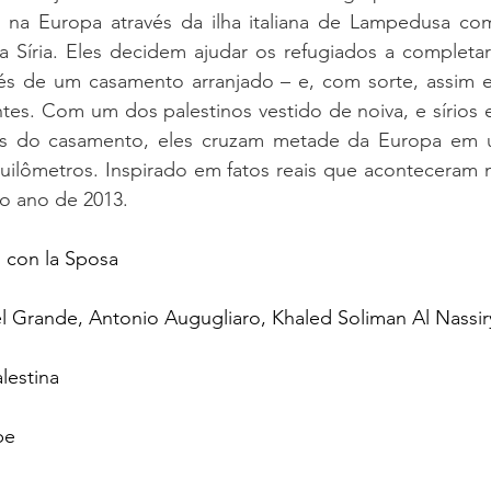
 na Europa através da ilha italiana de Lampedusa com
a Síria. Eles decidem ajudar os refugiados a completar
és de um casamento arranjado – e, com sorte, assim ev
tes. Com um dos palestinos vestido de noiva, e sírios e
s do casamento, eles cruzam metade da Europa em u
uilômetros. Inspirado em fatos reais que aconteceram n
o ano de 2013.
o con la Sposa 
el Grande, Antonio Augugliaro, Khaled Soliman Al Nassir
alestina
be