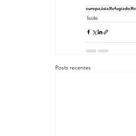
europa
ásia
Refugiado
Re
ficção
Posts recentes