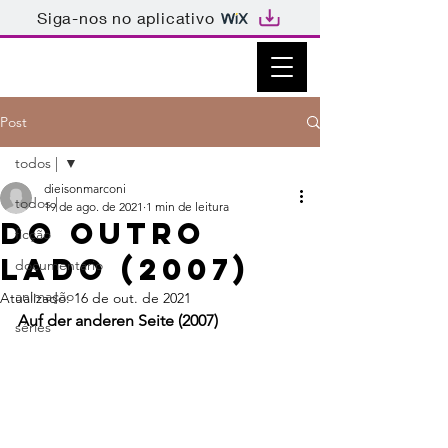
Siga-nos no aplicativo
Post
todos |
dieisonmarconi
todos |
19 de ago. de 2021
1 min de leitura
Do Outro
ficção
Lado (2007)
documentário
animação
Atualizado:
16 de out. de 2021
Auf der anderen Seite (2007)
séries