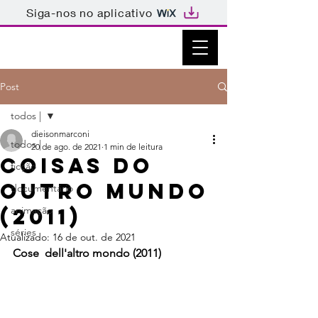
Siga-nos no aplicativo
Post
todos |
dieisonmarconi
todos |
20 de ago. de 2021
1 min de leitura
Coisas do
ficção
outro mundo
documentário
(2011)
animação
séries
Atualizado:
16 de out. de 2021
Cose  dell'altro mondo (2011)