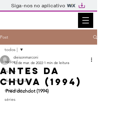
Siga-nos no aplicativo
Post
todos |
dieisonmarconi
todos |
12 de mar. de 2022
1 min de leitura
Antes da
ficção
chuva (1994)
documentário
animação
Pred dozhdot (1994)
séries