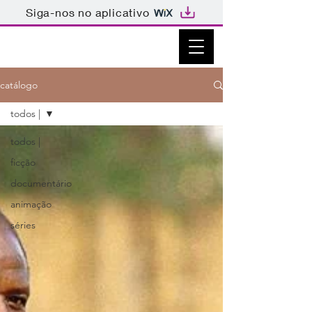
Siga-nos no aplicativo
catálogo
todos |
todos |
ficção
documentário
animação
séries