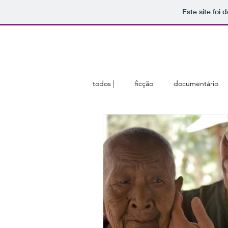
Este site foi
home
sobre
membros
todos |
ficção
documentário