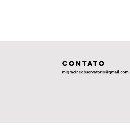
COntato
migracineobservatorio@gmail.com