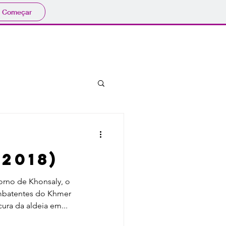
Começar
bibliografia
eventos
2018)
orno de Khonsaly, o
mbatentes do Khmer
ura da aldeia em...