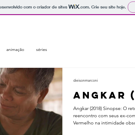
 desenvolvido com o criador de sites
.com
. Crie seu site hoje.
regiões
temáticas
catálogo
animação
séries
dieisonmarconi
Angkar (
Angkar (2018) Sinopse: O ret
reencontro com seus ex-co
Vermelho na intimidade obsc