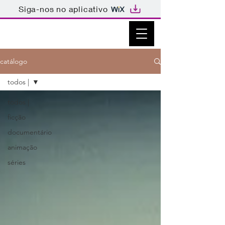
Siga-nos no aplicativo
catálogo
todos |
todos |
ficção
documentário
animação
séries