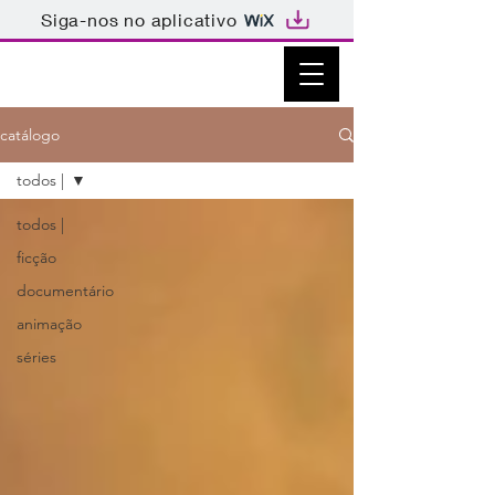
Siga-nos no aplicativo
catálogo
todos |
todos |
ficção
documentário
animação
séries