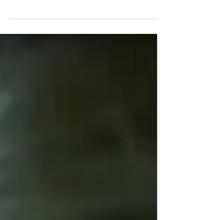
anos, vive em um campo de refugiados no
Sudão....