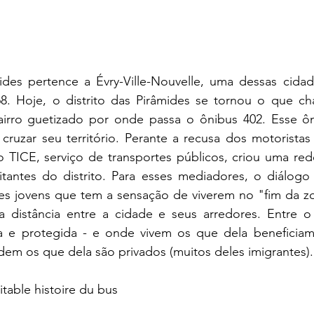
ides pertence a Évry-Ville-Nouvelle, uma dessas cidad
68. Hoje, o distrito das Pirâmides se tornou o que 
m bairro guetizado por onde passa o ônibus 402. Esse ô
cruzar seu território. Perante a recusa dos motoristas
 o TICE, serviço de transportes públicos, criou uma re
tantes do distrito. Para esses mediadores, o diálogo 
ses jovens que tem a sensação de viverem no "fim da zo
 a distância entre a cidade e seus arredores. Entre o
 e protegida - e onde vivem os que dela beneficiam 
idem os que dela são privados (muitos deles imigrantes).
ritable histoire du bus 