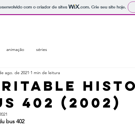
 desenvolvido com o criador de sites
.com
. Crie seu site hoje.
regiões
temáticas
catálogo
animação
séries
de ago. de 2021
1 min de leitura
éritable hist
us 402 (2002)
2021
 du bus 402