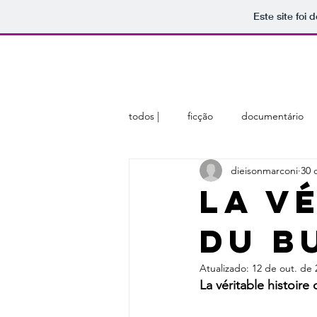
Este site foi
home
sobre
membros
todos |
ficção
documentário
dieisonmarconi
30 
La v
du b
Atualizado:
12 de out. de 
La véritable histoire