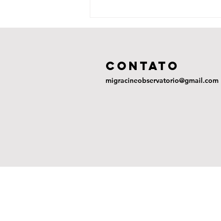
La Sirga (2012)
COntato
migracineobservatorio@gmail.com