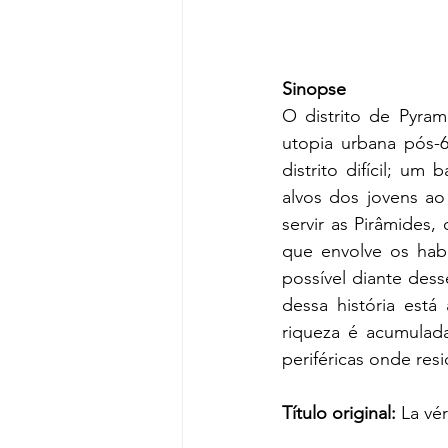
Sinopse
O distrito de Pyram
utopia urbana pós-
distrito difícil; u
alvos dos jovens ao 
servir as Pirâmides,
que envolve os habi
possível diante des
dessa história está
riqueza é acumulada
periféricas onde res
Título original:
 La vé