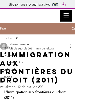
Siga-nos no aplicativo
Post
todos |
dieisonmarconi
todos |
26 de ago. de 2021
1 min de leitura
L'Immigration
ficção
aux
documentário
frontières du
animação
séries
droit (2011)
Atualizado:
12 de out. de 2021
L'Immigration aux frontières du droit 
(2011)