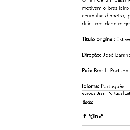
O fim de um casamen
motivam o brasileiro
acumular dinheiro, 
difícil realidade migr
Título original:
 Estiv
Direção:
 José Barah
País:
 Brasil | Portugal
Idioma: 
Português
europa
Brasil
Portugal
Es
ficção