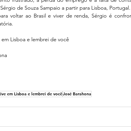
to frustrado, a perda do emprego e a falta de contat
 Sérgio de Souza Sampaio a partir para Lisboa, Portuga
para voltar ao Brasil e viver de renda, Sérgio é confr
atória.
e em Lisboa e lembrei de você
ona
tive em Lisboa e lembrei de você
José Barahona