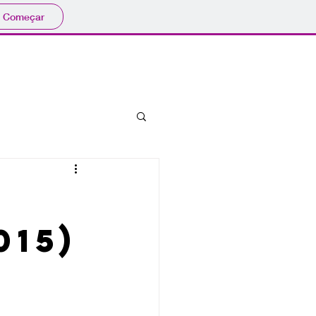
Começar
bibliografia
eventos
015)