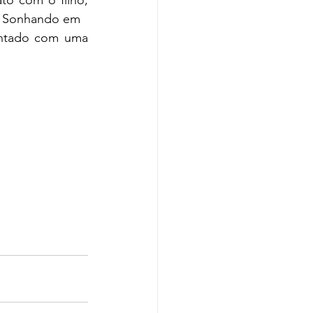
o com o filho, 
l. Sonhando em
ontado com uma 