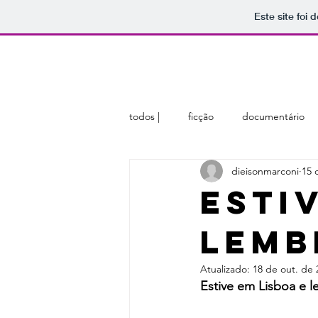
Este site foi
home
sobre
membros
todos |
ficção
documentário
dieisonmarconi
15 
ESTI
LEMB
Atualizado:
18 de out. de 
Estive em Lisboa e l