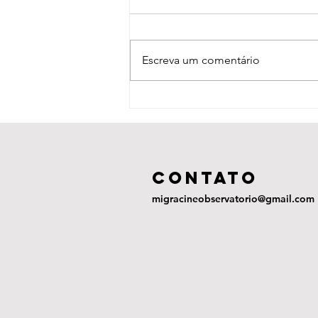
Escreva um comentário
La Sirga (2012)
COntato
migracineobservatorio@gmail.com