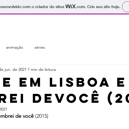
 desenvolvido com o criador de sites
.com
. Crie seu site hoje.
regiões
temáticas
catálogo
animação
séries
de jun. de 2021
1 min de leitura
VE EM LISBOA E
REI DEVOCÊ (2
2021
embrei de você 
(2015)