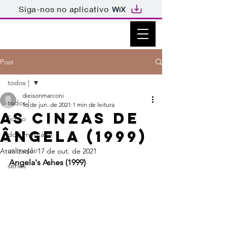
Siga-nos no aplicativo
Post
todos |
dieisonmarconi
todos |
16 de jun. de 2021
1 min de leitura
As Cinzas de
ficção
Ângela (1999)
documentário
animação
Atualizado:
17 de out. de 2021
Angela's Ashes (1999)
séries