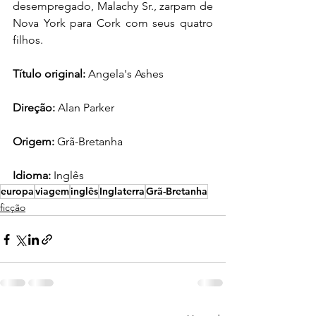
desempregado, Malachy Sr., zarpam de 
Nova York para Cork com seus quatro 
filhos.
Título original: 
Angela's Ashes
Direção: 
Alan Parker
Origem:
 Grã-Bretanha
Idioma:
 Inglês
europa
viagem
inglês
Inglaterra
Grã-Bretanha
ficção