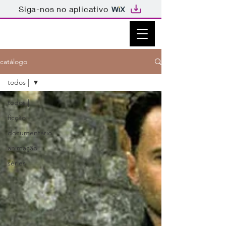
Siga-nos no aplicativo
catálogo
todos |
todos |
ficção
documentário
animação
séries