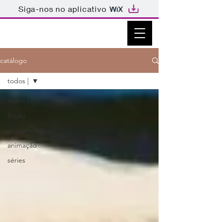
Siga-nos no aplicativo
catálogo
todos |
todos |
ficção
documentário
animação
séries