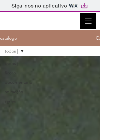
Siga-nos no aplicativo
catálogo
todos |
todos |
ficção
documentário
animação
séries