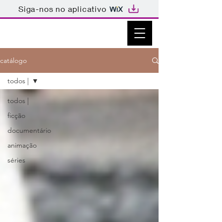
Siga-nos no aplicativo
catálogo
todos |
todos |
ficção
documentário
animação
séries